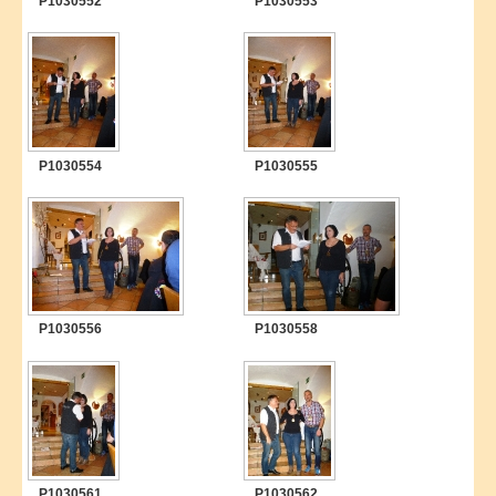
P1030552
P1030553
Termine
ALLGEMEINES
Mitglied werden
P1030554
P1030555
GÄSTEBUCH
GALERIE
P1030556
P1030558
P1030561
P1030562