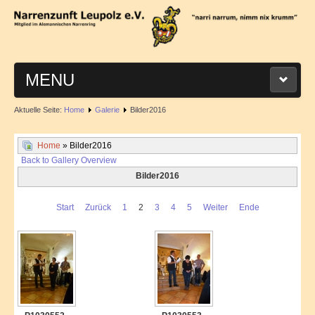
MENU
Aktuelle Seite:
Home
Galerie
Bilder2016
STARTSEITE
Home
» Bilder2016
ÜBER UNS
Back to Gallery Overview
Bilder2016
Entstehung
Start
Zurück
1
2
3
4
5
Weiter
Ende
Masken
Vorstandschaft
TERMINE