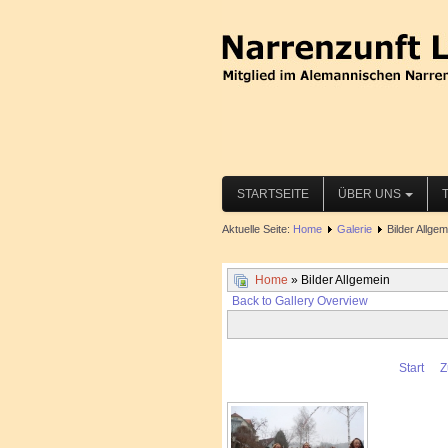
STARTSEITE
ÜBER UNS
Aktuelle Seite:
Home
Galerie
Bilder Allgem
Home
» Bilder Allgemein
Back to Gallery Overview
Start
Z