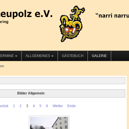
TERMINE
ALLGEMEINES
GÄSTEBUCH
GALERIE
ein
Bilder Allgemein
urück
1
2
3
4
5
6
Weiter
Ende